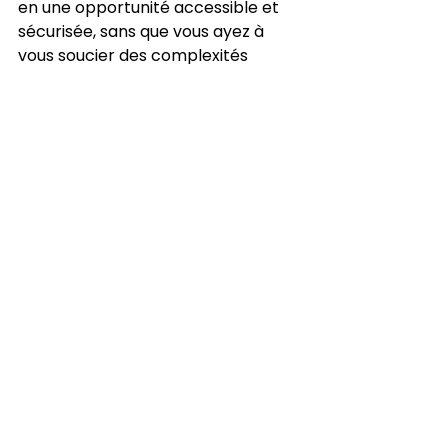
en une opportunité accessible et 
sécurisée, sans que vous ayez à 
vous soucier des complexités 
locales.
Le monde regorge de talents, et il 
est temps de penser grand tout en 
restant agile. En choisissant une 
solution comme le modèle EOR 
proposée par RHUbique, vous 
ouvrez la porte à l’international 
tout en gardant la maîtrise de vos 
opérations. Alors, 
prêt à franchir le 
pas
 et à transformer vos défis en 
atouts pour votre entreprise ?